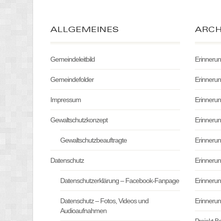
ALLGEMEINES
ARCH
Gemeindeleitbild
Erinneru
Gemeindefolder
Erinneru
Impressum
Erinneru
Gewaltschutzkonzept
Erinneru
Gewaltschutzbeauftragte
Erinneru
Datenschutz
Erinneru
Datenschutzerklärung – Facebook-Fanpage
Erinneru
Datenschutz – Fotos, Videos und
Erinneru
Audioaufnahmen