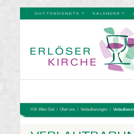
GOTTESDIENSTE
KALENDER
H.B. Wien Süd
Über uns
Verlautbarungen
Verlautbarun