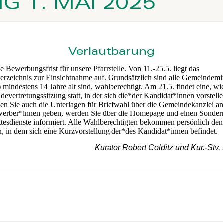
 1. MAI 2025
Verlautbarung
die Bewerbungsfrist für unsere Pfarrstelle. Von 11.-25.5. liegt das
rzeichnis zur Einsichtnahme auf. Grundsätzlich sind alle Gemeindemit
 mindestens 14 Jahre alt sind, wahlberechtigt. Am 21.5. findet eine, wi
evertretungssitzung statt, in der sich die*der Kandidat*innen vorstell
en Sie auch die Unterlagen für Briefwahl über die Gemeindekanzlei anf
erber*innen geben, werden Sie über die Homepage und einen Sondern
ttesdienste informiert. Alle Wahlberechtigten bekommen persönlich den
 in dem sich eine Kurzvorstellung der*des Kandidat*innen befindet.
Kurator Robert Colditz und Kur.-Stv