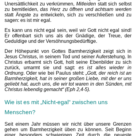
Unersättlichkeit zu verkrümmen,
Mitleiden
statt sich selbst
zu bemitleiden,
das Herz zu öffnen und achtsam werden
statt Ängste zu entwickeln, sich zu verschließen und zu
sagen: es ist mir egal.
Es kann uns nicht egal sein, weil wir Gott nicht egal sind!
Er offenbart sich uns als der Gnädige, der Treue, der
Geduldige und der Versöhnungsbedürftige.
Der Höhepunkt von Gottes Barmherzigkeit zeigt sich in
Jesus Christus, in seinem Tod und seiner Auferstehung. In
Christus erbarmt sich Gott, holt seine Ebenbilder zu sich
zurück, umarmt sie und sagt:
es ist alles wieder in
Ordnung
. Oder wie bei Paulus steht:
„Gott, der reich ist an
Barmherzigkeit, hat in seiner großen Liebe, mit der er uns
geliebt hat, auch uns, die wir tot waren in den Sünden, mit
Christus lebendig gemacht“ (Eph 2,4-5).
Wie ist es mit „Nicht-egal“ zwischen uns
Menschen?
Seit einem Jahr müssen wir nicht über unsere Grenzen
gehen um Barmherzigkeit üben zu können. Seit Beginn
einer besonders schwierigen Zeit durch die neueste