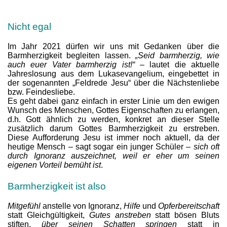
Nicht egal
Im Jahr 2021 dürfen wir uns mit Gedanken über die
Barmherzigkeit begleiten lassen.
„Seid barmherzig, wie
auch euer Vater barmherzig ist!“
– lautet die aktuelle
Jahreslosung aus dem Lukasevangelium, eingebettet in
der sogenannten „Feldrede Jesu“ über die Nächstenliebe
bzw. Feindesliebe.
Es geht dabei ganz einfach in erster Linie um den ewigen
Wunsch des Menschen, Gottes Eigenschaften zu erlangen,
d.h. Gott ähnlich zu werden, konkret an dieser Stelle
zusätzlich darum Gottes Barmherzigkeit zu erstreben.
Diese Aufforderung Jesu ist immer noch aktuell, da der
heutige Mensch – sagt sogar ein junger Schüler –
sich oft
durch Ignoranz auszeichnet, weil er eher um seinen
eigenen Vorteil bemüht ist
.
Barmherzigkeit ist also
Mitgefühl
anstelle von Ignoranz,
Hilfe
und
Opferbereitschaft
statt Gleichgültigkeit,
Gutes anstreben
statt bösen Bluts
stiften,
über seinen Schatten springen
statt in