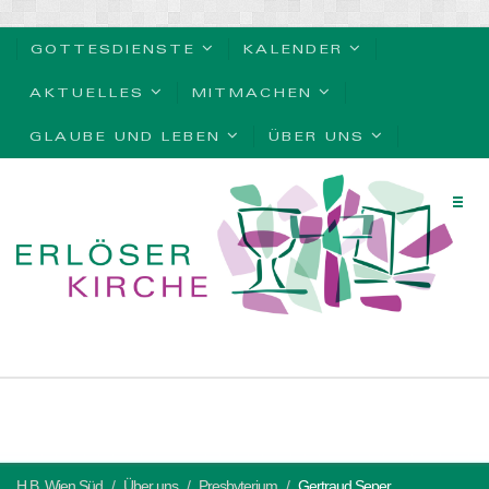
GOTTESDIENSTE
KALENDER
AKTUELLES
MITMACHEN
GLAUBE UND LEBEN
ÜBER UNS
H.B. Wien Süd
Über uns
Presbyterium
Gertraud Seper