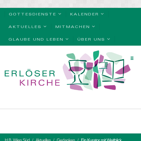
GOTTESDIENSTE
KALENDER
AKTUELLES
MITMACHEN
GLAUBE UND LEBEN
ÜBER UNS
H.B. Wien Süd
Aktuelles
Gedanken
Ein Kurator mit Weitblick