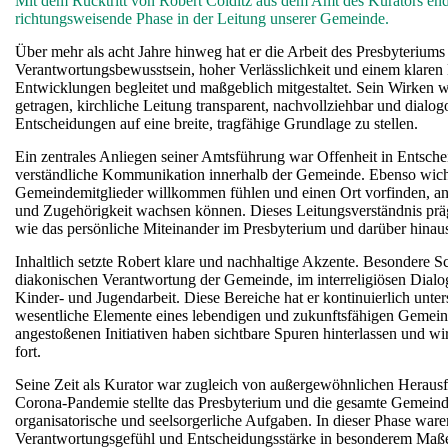
Mit dem Rücktritt von Robert Colditz aus dem Amt des Kurators end
richtungsweisende Phase in der Leitung unserer Gemeinde.
Über mehr als acht Jahre hinweg hat er die Arbeit des Presbyterium
Verantwortungsbewusstsein, hoher Verlässlichkeit und einem klaren
Entwicklungen begleitet und maßgeblich mitgestaltet. Sein Wirken 
getragen, kirchliche Leitung transparent, nachvollziehbar und dialog
Entscheidungen auf eine breite, tragfähige Grundlage zu stellen.
Ein zentrales Anliegen seiner Amtsführung war Offenheit in Entsch
verständliche Kommunikation innerhalb der Gemeinde. Ebenso wicht
Gemeindemitglieder willkommen fühlen und einen Ort vorfinden, a
und Zugehörigkeit wachsen können. Dieses Leitungsverständnis präg
wie das persönliche Miteinander im Presbyterium und darüber hinau
Inhaltlich setzte Robert klare und nachhaltige Akzente. Besondere S
diakonischen Verantwortung der Gemeinde, im interreligiösen Dialo
Kinder- und Jugendarbeit. Diese Bereiche hat er kontinuierlich unters
wesentliche Elemente eines lebendigen und zukunftsfähigen Gemein
angestoßenen Initiativen haben sichtbare Spuren hinterlassen und wi
fort.
Seine Zeit als Kurator war zugleich von außergewöhnlichen Heraus
Corona-Pandemie stellte das Presbyterium und die gesamte Gemeind
organisatorische und seelsorgerliche Aufgaben. In dieser Phase war
Verantwortungsgefühl und Entscheidungsstärke in besonderem Maße 