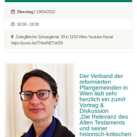
Dienstag
| 19/04/2022
18:30 - 19:30
Zwinglikirche Schweglerstr. 39 in 1150 Wien Youtube-Kanal:
https://youtu.be/THedNETdcE8
Der Verband der
reformierten
Pfarrgemeinden in
Wien lädt sehr
herzlich ein zum/r
Vortrag &
Diskussion
„Die Relevanz des
Alten Testaments
und seiner
historisch-kritischen