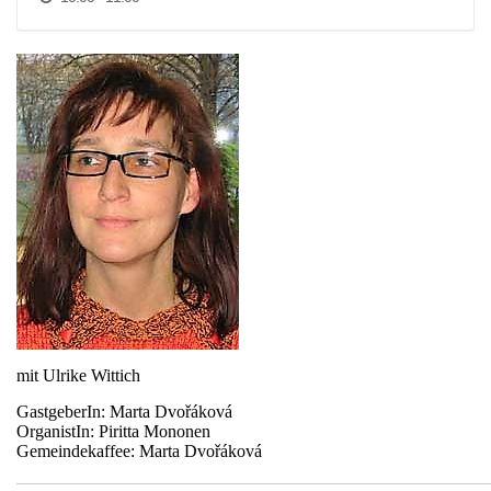
mit Ulrike Wittich
GastgeberIn: Marta Dvořáková
OrganistIn: Piritta Mononen
Gemeindekaffee: Marta Dvořáková