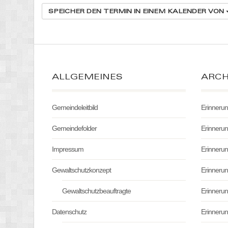
SPEICHER DEN TERMIN IN EINEM KALENDER VON
ALLGEMEINES
ARCH
Gemeindeleitbild
Erinneru
Gemeindefolder
Erinneru
Impressum
Erinneru
Gewaltschutzkonzept
Erinneru
Gewaltschutzbeauftragte
Erinneru
Datenschutz
Erinneru