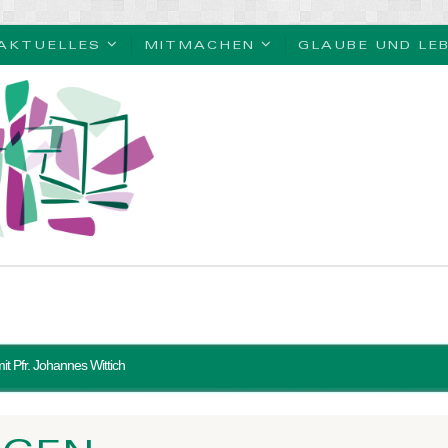
AKTUELLES
MITMACHEN
GLAUBE UND LE
it Pfr. Johannes Wittich