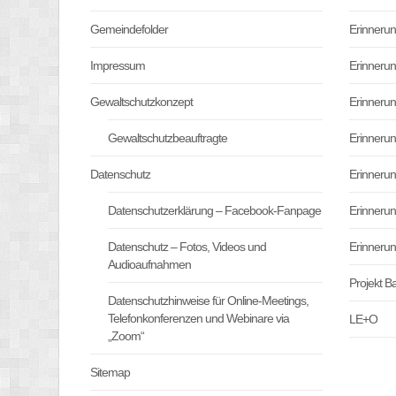
Gemeindefolder
Erinneru
Impressum
Erinneru
Gewaltschutzkonzept
Erinneru
Gewaltschutzbeauftragte
Erinneru
Datenschutz
Erinneru
Datenschutzerklärung – Facebook-Fanpage
Erinneru
Datenschutz – Fotos, Videos und
Erinneru
Audioaufnahmen
Projekt B
Datenschutzhinweise für Online-Meetings,
Telefonkonferenzen und Webinare via
LE+O
„Zoom“
Sitemap