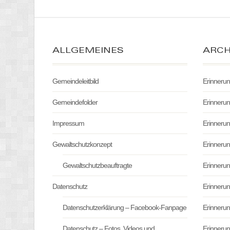
ALLGEMEINES
ARCH
Gemeindeleitbild
Erinneru
Gemeindefolder
Erinneru
Impressum
Erinneru
Gewaltschutzkonzept
Erinneru
Gewaltschutzbeauftragte
Erinneru
Datenschutz
Erinneru
Datenschutzerklärung – Facebook-Fanpage
Erinneru
Datenschutz – Fotos, Videos und
Erinneru